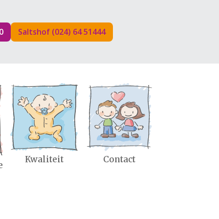
0
Saltshof (024) 64 51444
Kwaliteit
Contact
e