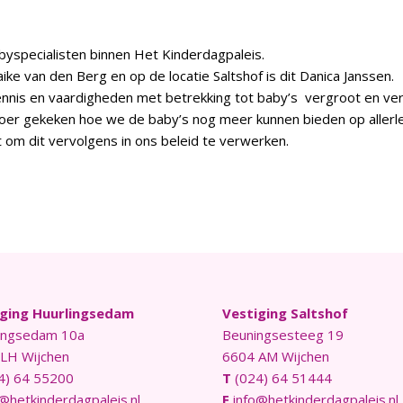
yspecialisten binnen Het Kinderdagpaleis.
ike van den Berg en op de locatie Saltshof is dit Danica Janssen.
kennis en vaardigheden met betrekking tot baby’s vergroot en ver
loer gekeken hoe we de baby’s nog meer kunnen bieden op allerlei
rt om dit vervolgens in ons beleid te verwerken.
iging Huurlingsedam
Vestiging Saltshof
ingsedam 10a
Beuningsesteeg 19
LH Wijchen
6604 AM Wijchen
4) 64 55200
T
(024) 64 51444
@hetkinderdagpaleis.nl
E
info@hetkinderdagpaleis.nl