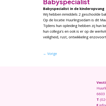
Babyspecialist
Babyspecialist in de kinderopvang
Wij hebben inmiddels 2 geschoolde bab
Op de locatie Huurlingsedam is dit Maa
Tijdens hun opleiding hebben zij hun 
hun collega’s en ook is er op de werkv
veiligheid, rust, ontwikkeling enzovoo
←
Vorige
Vest
Huurl
6603 
T
(02
E
info